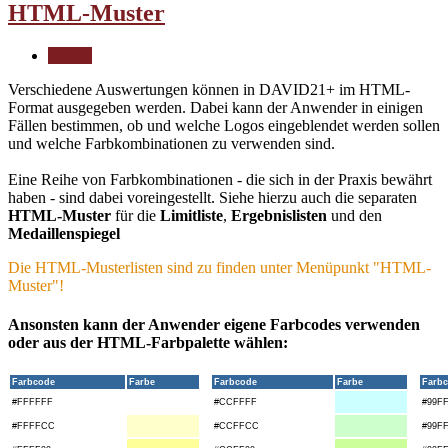
HTML-Muster
| Print |
Verschiedene Auswertungen können in DAVID21+ im HTML-
Format ausgegeben werden. Dabei kann der Anwender in einigen
Fällen bestimmen, ob und welche Logos eingeblendet werden sollen
und welche Farbkombinationen zu verwenden sind.
Eine Reihe von Farbkombinationen - die sich in der Praxis bewährt
haben - sind dabei voreingestellt. Siehe hierzu auch die separaten
HTML-Muster
für die
Limitliste
,
Ergebnislisten
und den
Medaillenspiegel
Die HTML-Musterlisten sind zu finden unter Menüpunkt "HTML-
Muster"!
Ansonsten kann der Anwender eigene Farbcodes verwenden
oder aus der HTML-Farbpalette wählen:
Farbcode
Farbe
Farbcode
Farbe
Farb
#FFFFFF
#CCFFFF
#99F
#FFFFCC
#CCFFCC
#99F