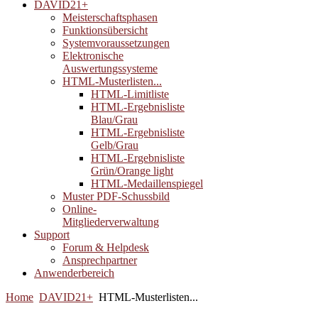
DAVID21+
Meisterschaftsphasen
Funktionsübersicht
Systemvoraussetzungen
Elektronische
Auswertungssysteme
HTML-Musterlisten...
HTML-Limitliste
HTML-Ergebnisliste
Blau/Grau
HTML-Ergebnisliste
Gelb/Grau
HTML-Ergebnisliste
Grün/Orange light
HTML-Medaillenspiegel
Muster PDF-Schussbild
Online-
Mitgliederverwaltung
Support
Forum & Helpdesk
Ansprechpartner
Anwenderbereich
Home
DAVID21+
HTML-Musterlisten...