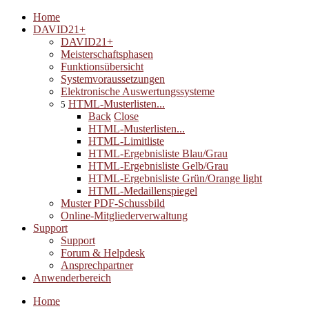
Home
DAVID21+
DAVID21+
Meisterschaftsphasen
Funktionsübersicht
Systemvoraussetzungen
Elektronische Auswertungssysteme
HTML-Musterlisten...
5
Back
Close
HTML-Musterlisten...
HTML-Limitliste
HTML-Ergebnisliste Blau/Grau
HTML-Ergebnisliste Gelb/Grau
HTML-Ergebnisliste Grün/Orange light
HTML-Medaillenspiegel
Muster PDF-Schussbild
Online-Mitgliederverwaltung
Support
Support
Forum & Helpdesk
Ansprechpartner
Anwenderbereich
Home