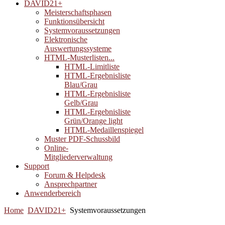
DAVID21+
Meisterschaftsphasen
Funktionsübersicht
Systemvoraussetzungen
Elektronische
Auswertungssysteme
HTML-Musterlisten...
HTML-Limitliste
HTML-Ergebnisliste
Blau/Grau
HTML-Ergebnisliste
Gelb/Grau
HTML-Ergebnisliste
Grün/Orange light
HTML-Medaillenspiegel
Muster PDF-Schussbild
Online-
Mitgliederverwaltung
Support
Forum & Helpdesk
Ansprechpartner
Anwenderbereich
Home
DAVID21+
Systemvoraussetzungen