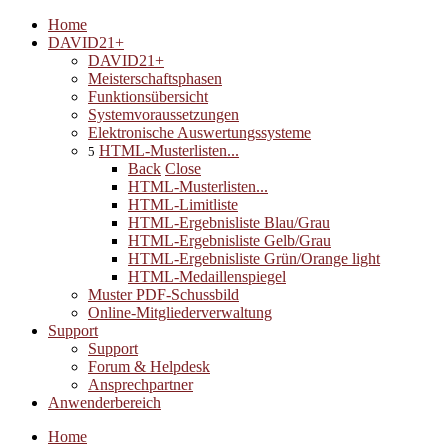
Home
DAVID21+
DAVID21+
Meisterschaftsphasen
Funktionsübersicht
Systemvoraussetzungen
Elektronische Auswertungssysteme
HTML-Musterlisten...
5
Back
Close
HTML-Musterlisten...
HTML-Limitliste
HTML-Ergebnisliste Blau/Grau
HTML-Ergebnisliste Gelb/Grau
HTML-Ergebnisliste Grün/Orange light
HTML-Medaillenspiegel
Muster PDF-Schussbild
Online-Mitgliederverwaltung
Support
Support
Forum & Helpdesk
Ansprechpartner
Anwenderbereich
Home