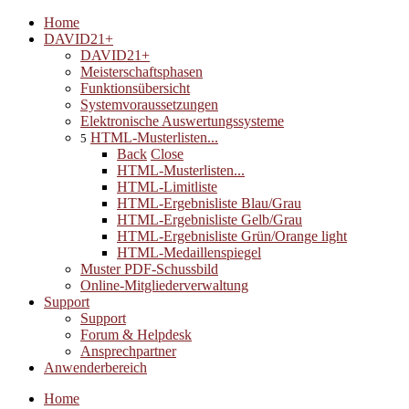
Home
DAVID21+
DAVID21+
Meisterschaftsphasen
Funktionsübersicht
Systemvoraussetzungen
Elektronische Auswertungssysteme
HTML-Musterlisten...
5
Back
Close
HTML-Musterlisten...
HTML-Limitliste
HTML-Ergebnisliste Blau/Grau
HTML-Ergebnisliste Gelb/Grau
HTML-Ergebnisliste Grün/Orange light
HTML-Medaillenspiegel
Muster PDF-Schussbild
Online-Mitgliederverwaltung
Support
Support
Forum & Helpdesk
Ansprechpartner
Anwenderbereich
Home