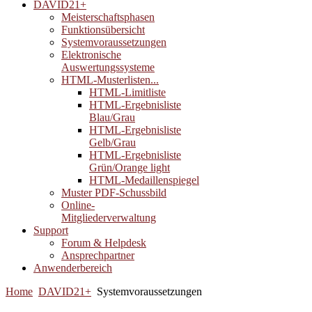
DAVID21+
Meisterschaftsphasen
Funktionsübersicht
Systemvoraussetzungen
Elektronische
Auswertungssysteme
HTML-Musterlisten...
HTML-Limitliste
HTML-Ergebnisliste
Blau/Grau
HTML-Ergebnisliste
Gelb/Grau
HTML-Ergebnisliste
Grün/Orange light
HTML-Medaillenspiegel
Muster PDF-Schussbild
Online-
Mitgliederverwaltung
Support
Forum & Helpdesk
Ansprechpartner
Anwenderbereich
Home
DAVID21+
Systemvoraussetzungen