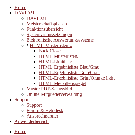
Home
DAVID21+
DAVID21+
Meisterschaftsphasen
Funktionsübersicht
Systemvoraussetzungen
Elektronische Auswertungssysteme
HTML-Musterlisten...
5
Back
Close
HTML-Musterlisten...
HTML-Limitliste
HTML-Ergebnisliste Blau/Grau
HTML-Ergebnisliste Gelb/Grau
HTML-Ergebnisliste Grün/Orange light
HTML-Medaillenspiegel
Muster PDF-Schussbild
Online-Mitgliederverwaltung
Support
Support
Forum & Helpdesk
Ansprechpartner
Anwenderbereich
Home