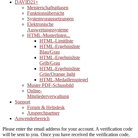
DAVID21+
Meisterschaftsphasen
Funktionsübersicht
Systemvoraussetzungen
Elektronische
Auswertungssysteme
HTML-Musterlisten...
HTML-Limitliste
HTML-Ergebnisliste
Blau/Grau
HTML-Ergebnisliste
Gelb/Grau
HTML-Ergebnisliste
Grün/Orange light
HTML-Medaillenspiegel
Muster PDF-Schussbild
Online-
Mitgliederverwaltung
Support
Forum & Helpdesk
Ansprechpartner
Anwenderbereich
Please enter the email address for your account. A verification code
will be sent to you. Once you have received the verification code,